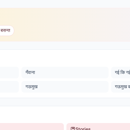
 बसन्त
गँवाना
गई कि ग
गऊमुख
गऊमुख क
Stories