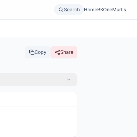
Search
Home
BKOne
Murlis
Copy
Share