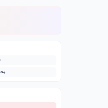
ई
पड़ा