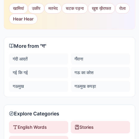
खामियां
उकीर
मतभेद
चटक पड़ना
खुश ख़ैराफत
रोला
Hear Hear
More from "
ग
"
गंदी आदतें
गँवाना
गई कि गई
गऊ का कोस
गऊमुख
गऊमुख कपड़ा
Explore Categories
English Words
Stories