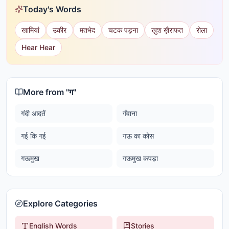
Today's Words
खामियां
उकीर
मतभेद
चटक पड़ना
खुश ख़ैराफत
रोला
Hear Hear
More from "
ग
"
गंदी आदतें
गँवाना
गई कि गई
गऊ का कोस
गऊमुख
गऊमुख कपड़ा
Explore Categories
English Words
Stories