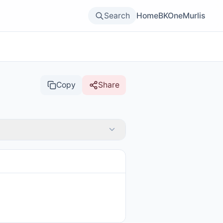
Search
Home
BKOne
Murlis
Copy
Share