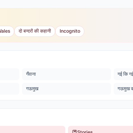
Wales
दो बन्दरों की कहानी
Incognito
गँवाना
गई कि ग
गऊमुख
गऊमुख क
Stories