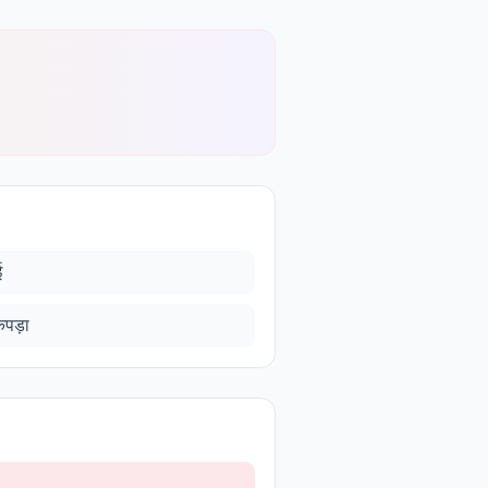
ई
पड़ा