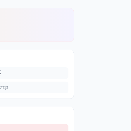
ई
पड़ा