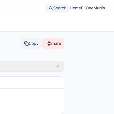
Search
Home
BKOne
Murlis
Copy
Share