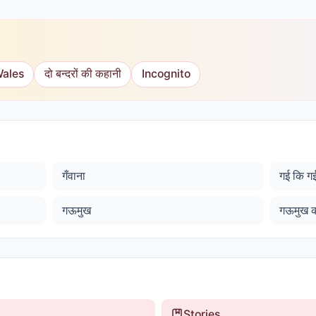
Wales
दो बन्दरों की कहानी
Incognito
गँवाना
गई कि ग
गऊमुख
गऊमुख क
Stories