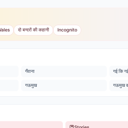
Wales
दो बन्दरों की कहानी
Incognito
गँवाना
गई कि ग
गऊमुख
गऊमुख क
Stories