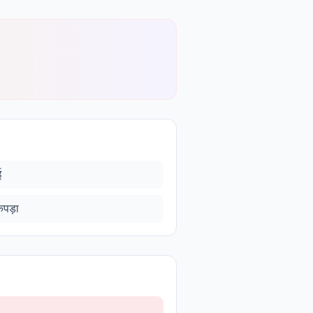
ई
पड़ा