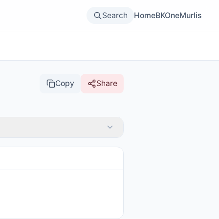
Search
Home
BKOne
Murlis
Copy
Share