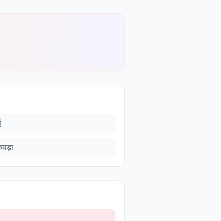
ई
पड़ा