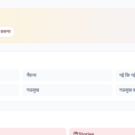
 बसन्त
गँवाना
गई कि ग
गऊमुख
गऊमुख क
Stories