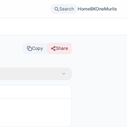
Search
Home
BKOne
Murlis
Copy
Share