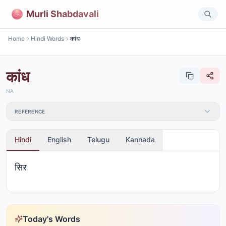
Murli Shabdavali
Home
Hindi Words
कांध
कांध
NA
REFERENCE
Hindi
English
Telugu
Kannada
सिर
Today's Words