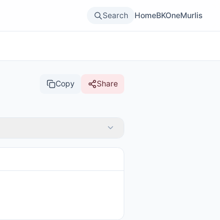
Search
Home
BKOne
Murlis
Copy
Share