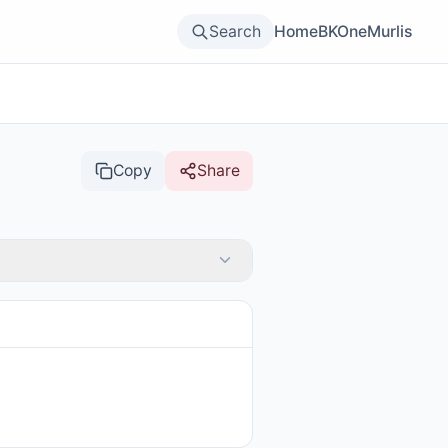
Search
Home
BKOne
Murlis
Copy
Share