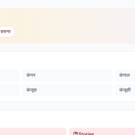
 बसन्त
कंगन
कंगाल
कंजूस
कंजूसी
Stories