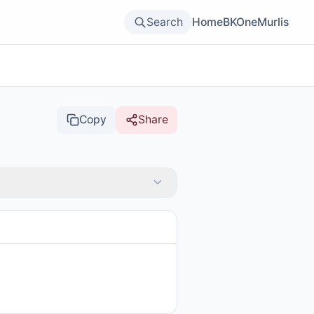
Search
Home
BKOne
Murlis
Copy
Share