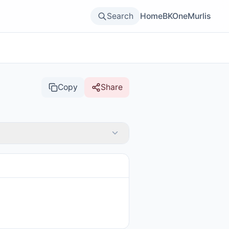
Search
Home
BKOne
Murlis
Copy
Share