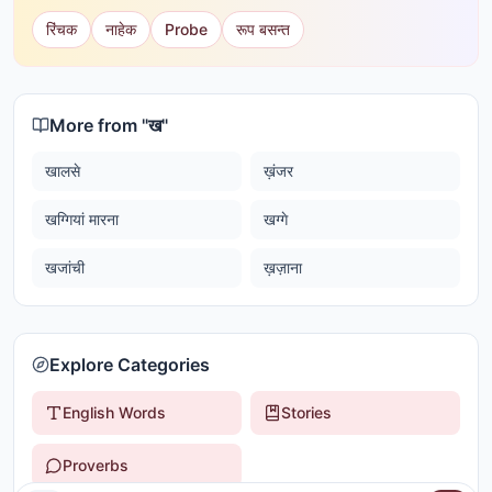
रिंचक
नाहेक
Probe
रूप बसन्त
More from "
ख
"
खालसे
ख़ंजर
खग्गियां मारना
खग्गे
खजांची
ख़ज़ाना
Explore Categories
English Words
Stories
Proverbs