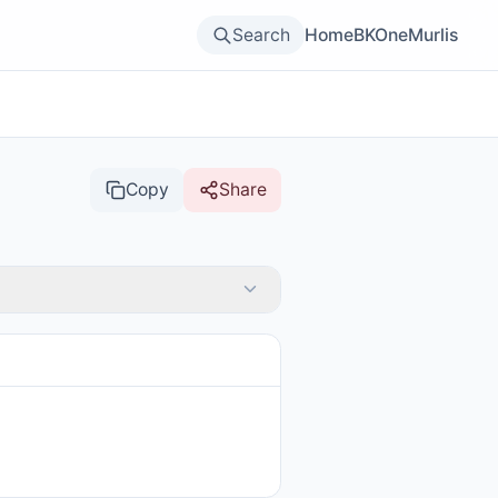
Search
Home
BKOne
Murlis
Copy
Share