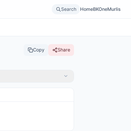
Search
Home
BKOne
Murlis
Copy
Share