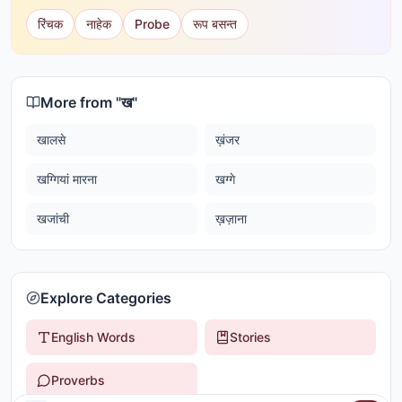
रिंचक
नाहेक
Probe
रूप बसन्त
More from "
ख
"
खालसे
ख़ंजर
खग्गियां मारना
खग्गे
खजांची
ख़ज़ाना
Explore Categories
English Words
Stories
Proverbs