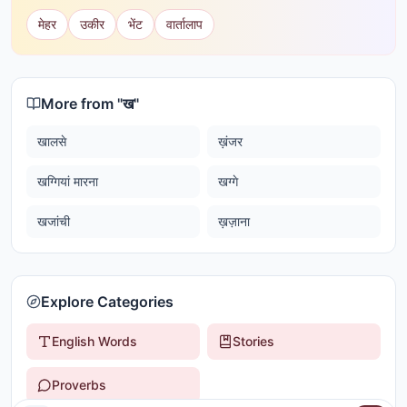
मेहर
उकीर
भेंट
वार्तालाप
More from "
ख
"
खालसे
ख़ंजर
खग्गियां मारना
खग्गे
खजांची
ख़ज़ाना
Explore Categories
English Words
Stories
Proverbs