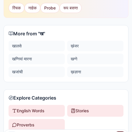
रिंचक
नाहेक
Probe
रूप बसन्त
More from "
ख
"
खालसे
ख़ंजर
खग्गियां मारना
खग्गे
खजांची
ख़ज़ाना
Explore Categories
English Words
Stories
Proverbs