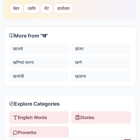
मेहर
उकीर
भेंट
वार्तालाप
More from "
ख
"
खालसे
ख़ंजर
खग्गियां मारना
खग्गे
खजांची
ख़ज़ाना
Explore Categories
English Words
Stories
Proverbs