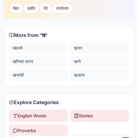
मेहर
उकीर
भेंट
वार्तालाप
More from "
ख
"
खालसे
ख़ंजर
खग्गियां मारना
खग्गे
खजांची
ख़ज़ाना
Explore Categories
English Words
Stories
Proverbs