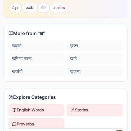
मेहर
उकीर
भेंट
वार्तालाप
More from "
ख
"
खालसे
ख़ंजर
खग्गियां मारना
खग्गे
खजांची
ख़ज़ाना
Explore Categories
English Words
Stories
Proverbs