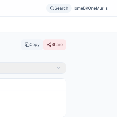
Search
Home
BKOne
Murlis
Copy
Share