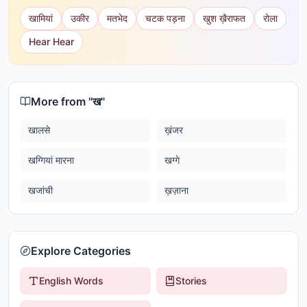
खामियां
उकीर
मतभेद
चटक पड़ना
खुश ख़ैराफत
रोला
Hear Hear
More from "
ख
"
खालसे
ख़ंजर
खग्गियां मारना
खग्गे
खजांची
ख़ज़ाना
Explore Categories
English Words
Stories