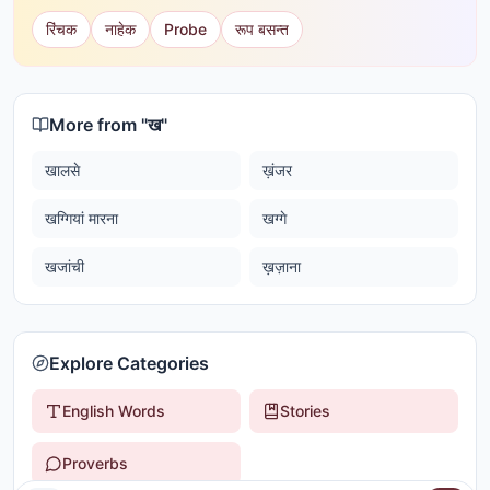
रिंचक
नाहेक
Probe
रूप बसन्त
More from "
ख
"
खालसे
ख़ंजर
खग्गियां मारना
खग्गे
खजांची
ख़ज़ाना
Explore Categories
English Words
Stories
Proverbs