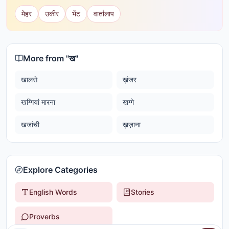
मेहर
उकीर
भेंट
वार्तालाप
More from "
ख
"
खालसे
ख़ंजर
खग्गियां मारना
खग्गे
खजांची
ख़ज़ाना
Explore Categories
English Words
Stories
Proverbs