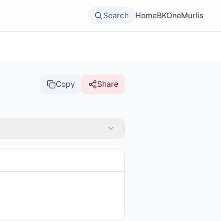
Search
Home
BKOne
Murlis
Copy
Share