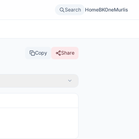
Search
Home
BKOne
Murlis
Copy
Share