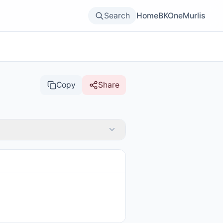
Search
Home
BKOne
Murlis
Copy
Share