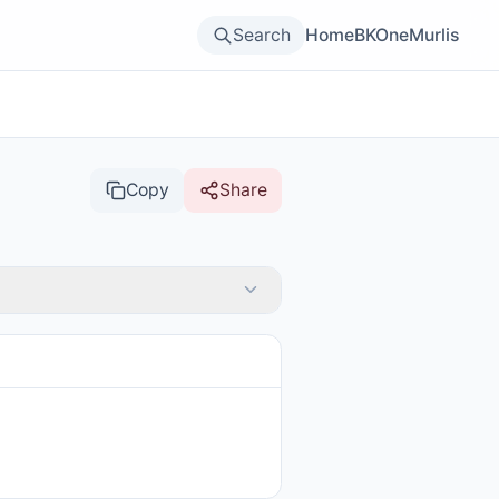
Search
Home
BKOne
Murlis
Copy
Share