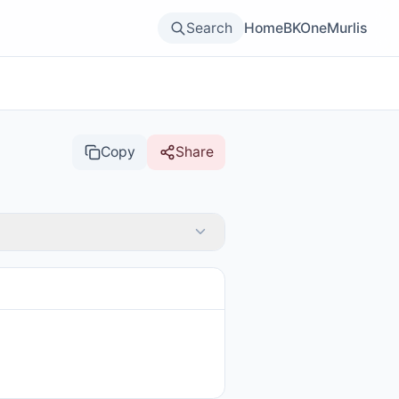
Search
Home
BKOne
Murlis
Copy
Share