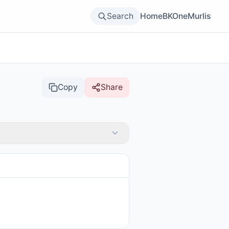
Search
Home
BKOne
Murlis
Copy
Share