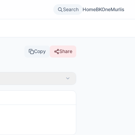
Search
Home
BKOne
Murlis
Copy
Share