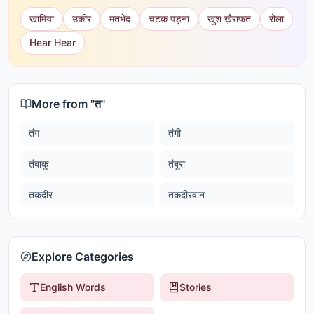
खामियां
उकीर
मतभेद
चटक पड़ना
खुश ख़ैराफत
रोला
Hear Hear
More from "
त
"
तंग
तंगी
तंबाकू
तंबूरा
तकदीर
तकदीरवान
Explore Categories
English Words
Stories