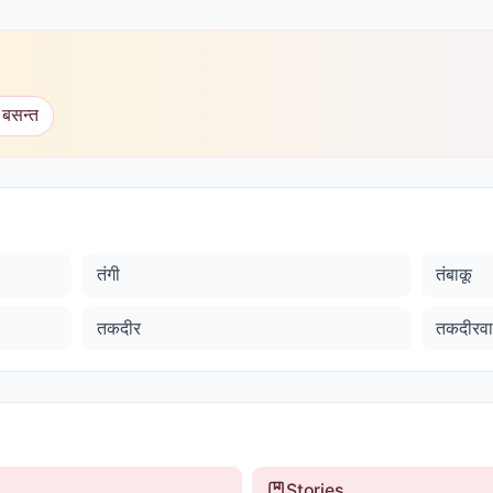
 बसन्त
तंगी
तंबाकू
तकदीर
तकदीरव
Stories