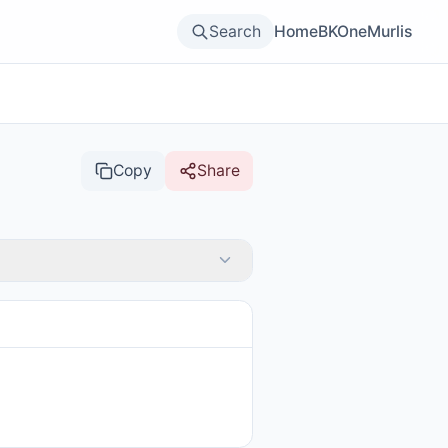
Search
Home
BKOne
Murlis
Copy
Share