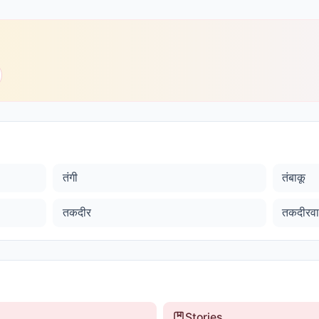
तंगी
तंबाकू
तकदीर
तकदीरव
Stories