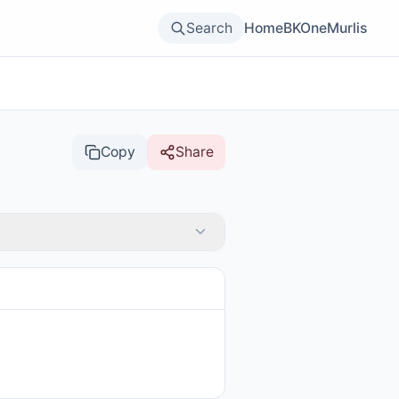
Search
Home
BKOne
Murlis
Copy
Share