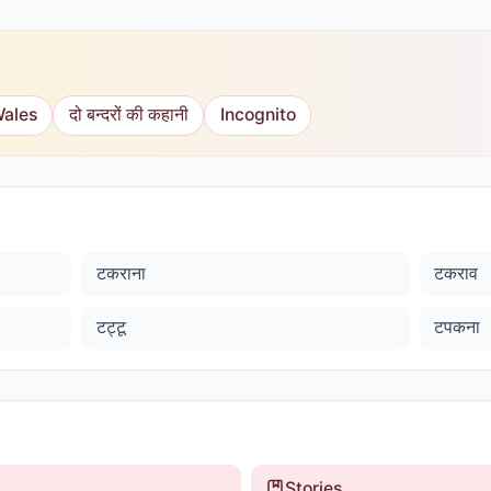
Wales
दो बन्दरों की कहानी
Incognito
टकराना
टकराव
टट्टू
टपकना
Stories