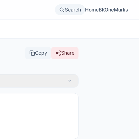
Search
Home
BKOne
Murlis
Copy
Share