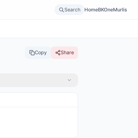
Search
Home
BKOne
Murlis
Copy
Share