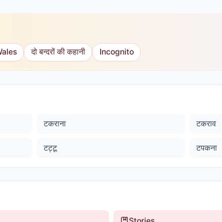
Wales
दो बन्दरों की कहानी
Incognito
टकराना
टकराव
टट्टू
टपकना
Stories