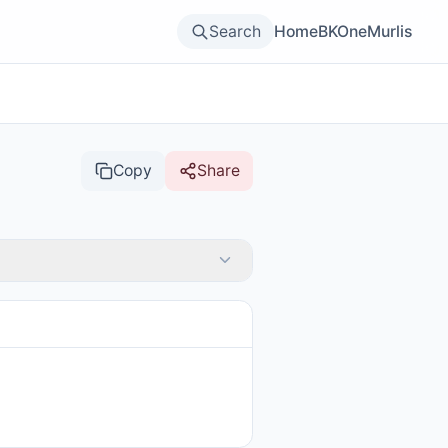
Search
Home
BKOne
Murlis
Copy
Share