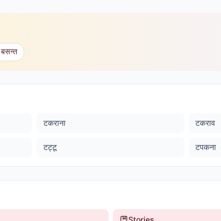
 बसन्त
टकराना
टकराव
टट्टू
टपकना
Stories