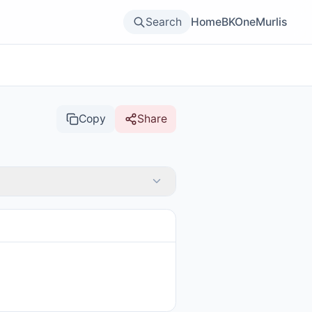
Search
Home
BKOne
Murlis
Copy
Share