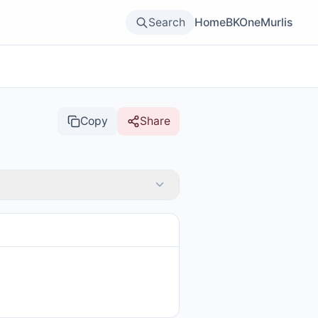
Search
Home
BKOne
Murlis
Copy
Share