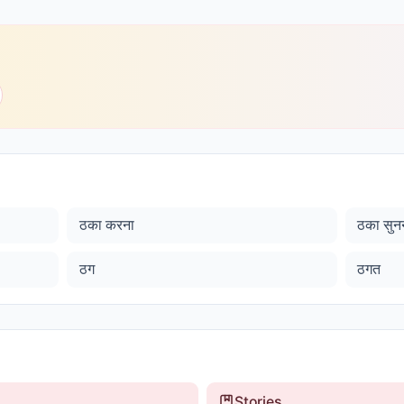
ठका करना
ठका सुन
ठग
ठगत
Stories