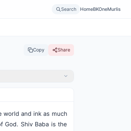
Search
Home
BKOne
Murlis
Copy
Share
he world and ink as much
of God. Shiv Baba is the