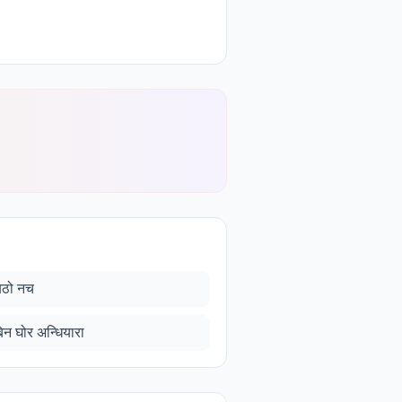
िठो नच
िन घोर अन्धियारा