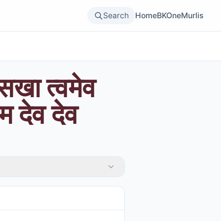
Search
Home
BKOne
Murlis
च सखा त्वमेव
मम देव देव