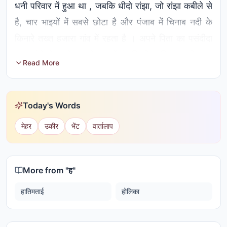
धनी परिवार में हुआ था , जबकि धीदो रांझा, जो रांझा कबीले से
है, चार भाइयों में सबसे छोटा है और पंजाब में चिनाब नदी के
किनारे तख्त हजारा गांव में रहता है । अपने पिता का पसंदीदा
पुत्र होने के नाते, अपने भाइयों के विपरीत, जिन्हें ज़मीन पर
Read More
मेहनत करनी पड़ती है, वह बांसुरी बजाते हुए आराम का जीवन
जीते हैं। रांझा के पिता मौजू चौधरी की मृत्यु के बाद, रांझा का
अपने भाइयों के साथ जमीन को लेकर झगड़ा हो जाता है और वह
Today's Words
अपना घर छोड़ देता है। वारिस शाह के महाकाव्य के संस्करण में,
मेहर
उकीर
भेंट
वार्तालाप
रांझा घर छोड़ देता है क्योंकि उसके भाइयों की पत्नियों ने उसे
खाना परोसने से इनकार कर दिया था। आख़िरकार वह हीर के
गांव पहुंचता है और उससे प्यार करने लगता है। हीर के पिता
More from "
ह
"
रांझा को अपने मवेशी चराने का काम देते हैं। रांझा के बांसुरी
हातिमताई
होलिका
बजाने के तरीके से हीर मंत्रमुग्ध हो जाती है और अंततः उससे
प्यार करने लगती है। वे कई वर्षों तक एक-दूसरे से गुप्त रूप से