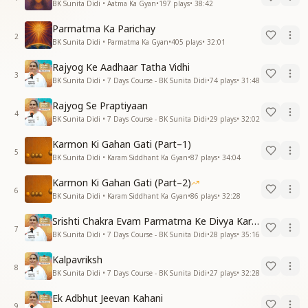
explanations, she helps listeners
BK Sunita Didi • Aatma Ka Gyan
•
197
plays
•
38:42
understand the soul, God, karma, and
Parmatma Ka Parichay
the path to inner peace. These sessions
2
support anyone wishing to build a
BK Sunita Didi • Parmatma Ka Gyan
•
405
plays
•
32:01
strong foundation in meditation and
Rajyog Ke Aadhaar Tatha Vidhi
spiritual living.
3
BK Sunita Didi • 7 Days Course - BK Sunita Didi
•
74
plays
•
31:48
Rajyog Se Praptiyaan
4
BK Sunita Didi • 7 Days Course - BK Sunita Didi
•
29
plays
•
32:02
Karmon Ki Gahan Gati (Part–1)
5
BK Sunita Didi • Karam Siddhant Ka Gyan
•
87
plays
•
34:04
Karmon Ki Gahan Gati (Part–2)
6
BK Sunita Didi • Karam Siddhant Ka Gyan
•
86
plays
•
32:28
Srishti Chakra Evam Parmatma Ke Divya Kartavya
7
BK Sunita Didi • 7 Days Course - BK Sunita Didi
•
28
plays
•
35:16
Kalpavriksh
8
BK Sunita Didi • 7 Days Course - BK Sunita Didi
•
27
plays
•
32:28
Ek Adbhut Jeevan Kahani
9