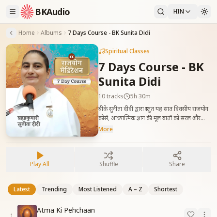
BKAudio
HIN
Home
Albums
7 Days Course - BK Sunita Didi
Spiritual Classes
7 Days Course - BK
Sunita Didi
10
tracks
5h 30m
बीके सुनीता दीदी द्वारा प्रस्तुत यह सात दिवसीय राजयोग
कोर्स, आध्यात्मिक ज्ञान की मूल बातों को सरल और
सहज रूप में समझाता है। अपनी अनुभव-आधारित और
More
सहज व्याख्या के माध्यम से दीदी आत्मा, परमात्मा, कर्म
और आंतरिक शांति के मार्ग को स्पष्ट करती हैं। यह कोर्स
उन सभी के लिए उपयोगी है जो ध्यान और आध्यात्मिक
Play All
Shuffle
Share
जीवन की मजबूत नींव बनाना चाहते हैं। A clear and
insightful 7-day Rajyoga course by BK
Sunita Didi, offering a gentle
Latest
Trending
Most Listened
A – Z
Shortest
introduction to the fundamentals of
spiritual knowledge. Through her
Atma Ki Pehchaan
simple, relatable, and experience-based
1