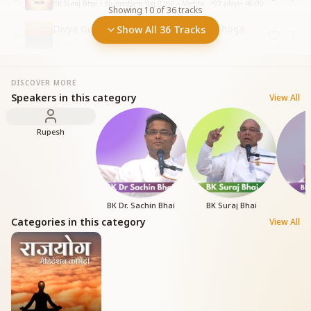
BK Suraj Bhai • Numasham Yog (Drill + Meditation)
•
92
plays
•
46:09
Showing
10
of
36
tracks
Divya Guno ke guldaste & sahyog se hoga
Show All 36 Tracks
10
Numasham Yog (Drill + Meditation)
•
759
plays
•
30:02
DISCOVER MORE
Speakers in this category
View All
Rupesh
BK Dr. Sachin Bhai
BK Suraj Bhai
B
Categories in this category
View All