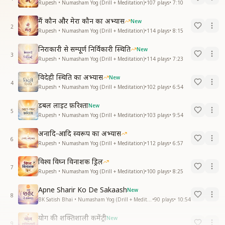
Rupesh • Numasham Yog (Drill + Meditation)
•
107
plays
•
7:10
मैं कौन और मेरा कौन का अभ्यास
New
2
Rupesh • Numasham Yog (Drill + Meditation)
•
114
plays
•
8:15
निराकारी से सम्पूर्ण निर्विकारी स्थिति
New
3
Rupesh • Numasham Yog (Drill + Meditation)
•
114
plays
•
7:23
विदेही स्थिति का अभ्यास
New
4
Rupesh • Numasham Yog (Drill + Meditation)
•
102
plays
•
6:54
डबल लाइट फ़रिश्ता
New
5
Rupesh • Numasham Yog (Drill + Meditation)
•
103
plays
•
9:54
अनादि-आदि स्वरूप का अभ्यास
6
Rupesh • Numasham Yog (Drill + Meditation)
•
112
plays
•
6:57
विश्व विघ्न विनाशक ड्रिल
7
Rupesh • Numasham Yog (Drill + Meditation)
•
100
plays
•
8:25
Apne Sharir Ko De Sakaash
New
8
BK Satish Bhai • Numasham Yog (Drill + Meditation)
•
90
plays
•
10:54
योग की शक्तिशाली कमेंट्री
New
9