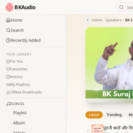
BKAudio
Home
Home
Speakers
BK S
Search
Recently Added
YOUR LIBRARY
For You
Favourites
History
My Playlists
Offline Downloads
SONGS
Playlist
Latest
Trending
Mo
Album
पुरानी बातों और वि
1
Artists