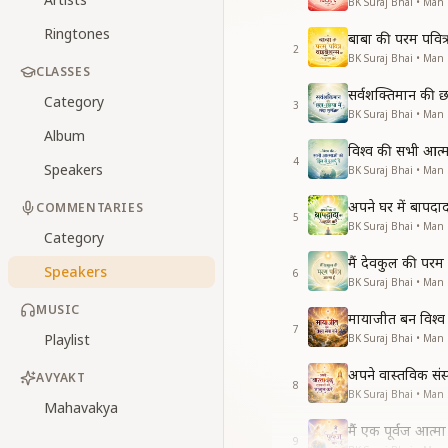
BK Suraj Bhai • Man K
Ringtones
बाबा की परम पवित्र
2
BK Suraj Bhai • Man K
CLASSES
सर्वशक्तिमान की छत्
Category
3
BK Suraj Bhai • Man K
Album
विश्व की सभी आत्म
4
Speakers
BK Suraj Bhai • Man K
अपने घर में बापदाद
COMMENTARIES
5
BK Suraj Bhai • Man K
Category
मैं देवकुल की परम प
Speakers
6
BK Suraj Bhai • Man K
MUSIC
मायाजीत बन विश्व स
7
Playlist
BK Suraj Bhai • Man K
अपने वास्तविक संस्
AVYAKT
8
BK Suraj Bhai • Man K
Mahavakya
मैं एक पूर्वज आत्मा ह
9