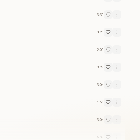
3:30
3:26
2:00
3:22
3:04
1:54
3:04
6:02