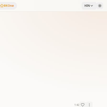
BKOne
HIN
1:42