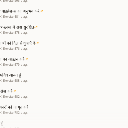
i Exercise
•
206
plays
 वाइब्रेशन्स का अनुभव करे
i Exercise
•
181
plays
र-छाया में सदा सुरक्षित
i Exercise
•
378
plays
ाओं को दिल से दुआएँ दें
i Exercise
•
376
plays
ा का आह्वान करें
i Exercise
•
579
plays
वित्र आत्मा हूँ
i Exercise
•
588
plays
ेवा करें
i Exercise
•
582
plays
कारों को जागृत करें
i Exercise
•
752
plays
ूँ