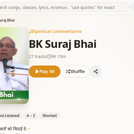
uraj Bhai
Spiritual Commentaries
BK Suraj Bhai
27
tracks
9h 15m
Play All
Shuffle
st Listened
A – Z
Shortest
चारों को विदाई दे