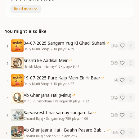
ब्रम्हा की संतान
Read more
आज समय कितना सुंदर है
परमधाम बेहद के घर में ये देखू क्या चमक रहा है सूक्ष्म बिंदु दिव्य सितारा
जगमग दमक रहा है
You might also like
यही तो अपने शिव बाबा है
यही तो अपने शिव बाबा है
04-07-2025 Sangam Yug Ki Ghadi Suhani
1
जो करते है कल्याण
Daily Murli Songs
•
2.1K
plays
•
4:39
शिव बाबा से मिलने निकली
Srishti ke Aadikal Mein
ब्रम्हा की संतान
2
Harish Moyal • Samay
•
1.3K
plays
•
9:47
आज समय कितना सुंदर है
19-07-2025 Pure Kalp Mein Ek Hi Baar
ज्ञान के सागर प्रेम के सागर
3
Daily Murli Songs
•
1.1K
plays
•
4:27
आनंद रूप बनाते है
उनकी महिमा कितनी न्यारी
Ab Ghar Jana Hai (Minu)
क्या क्या गुण सिखलाते है
4
Minu Purushottam • Vairagya
•
1K
plays
•
7:32
धन्य वो बच्चे जो बनते है उनकी संतान
शिव बाबा से मिलने निकली
Sarvasresht hai samay sangam ka
5
ब्रम्हा की संतान
Chaand Bajaj • Sangam Yug
•
780
plays
•
4:06
आज समय कितना सुंदर है
Ab Ghar Jaana Hai - Baahn Pasare Baba Mujko
आज का दिवस महान
6
Chaand Bajaj • Sneh
•
753
plays
•
2:57
शिव बाबा से मिलने निकली