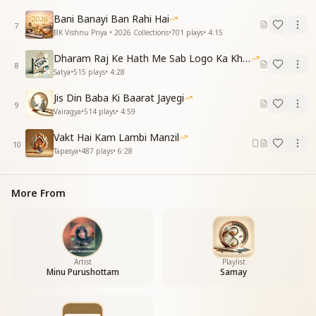
ब्रम्हा की संतान
Bani Banayi Ban Rahi Hai
आज समय कितना सुंदर है
7
BK Vishnu Priya • 2026 Collections
•
701
plays
•
4:15
_
_
_
_
_
_
_
_
_
_
Dharam Raj Ke Hath Me Sab Logo Ka Khata
8
Satya
•
515
plays
•
4:28
Jis Din Baba Ki Baarat Jayegi
9
Vairagya
•
514
plays
•
4:59
Vakt Hai Kam Lambi Manzil
10
Tapasya
•
487
plays
•
6:28
More From
Artist
Playlist
Minu Purushottam
Samay