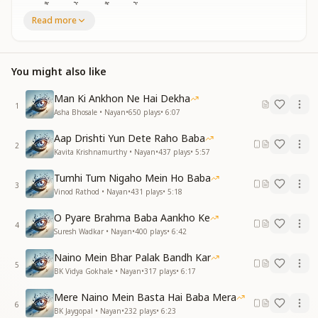
आप हैं साथ में, आप हैं पास में
Read more
फिर भी प्यार से तुमको पुकारा करूं, मेरे बाबा
फिर भी प्यार से तुमको पुकारा करूं, मेरे बाबा
You are always with me, You are always near me
You might also like
You are always with me, You are always near me
Yet, with deep love, I continue to call out to You, my
Man Ki Ankhon Ne Hai Dekha
Baba
1
Asha Bhosale • Nayan
•
650
plays
•
6:07
Yet, with deep love, I continue to call out to You, my
Baba
Aap Drishti Yun Dete Raho Baba
2
Kavita Krishnamurthy • Nayan
•
437
plays
•
5:57
मैं निराकार को देखते-देखते
अब तो मैं भी निराकार होने लगी
Tumhi Tum Nigaho Mein Ho Baba
3
ज्योति बिंदु, मेरे, आपके ध्यान में
Vinod Rathod • Nayan
•
431
plays
•
5:18
देह-दुनिया का मैं भान खोने लगी
O Pyare Brahma Baba Aankho Ke
देह-दुनिया का मैं भान खोने लगी
4
Suresh Wadkar • Nayan
•
400
plays
•
6:42
By gazing upon the Incorporeal One
Naino Mein Bhar Palak Bandh Kar
I, too, have started becoming incorporeal
5
BK Vidya Gokhale • Nayan
•
317
plays
•
6:17
As I focus on You, my eternal point of light
I have begun losing awareness of body and the world
Mere Naino Mein Basta Hai Baba Mera
I have begun losing awareness of body and the world
6
BK Jaygopal • Nayan
•
232
plays
•
6:23