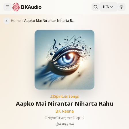
BKAudio
HIN
Home
Aapko Mai Nirantar Niharta Rahu
Spiritual Songs
Aapko Mai Nirantar Niharta Rahu
BK Reena
Nayan
Evergreen
Top 10
4:40
764