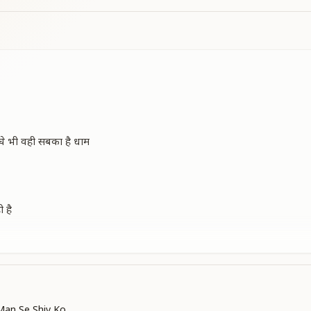
्चे भी वही सबका है धाम
ी है
ाण
 कोई
ै वोही
Man Se Shiv Ko