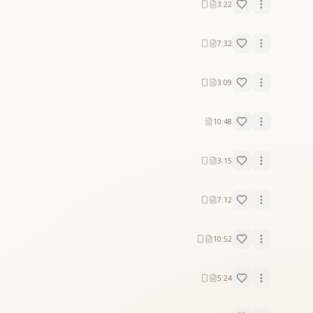
3:22
7:32
3:09
10:48
3:15
7:12
10:52
5:24