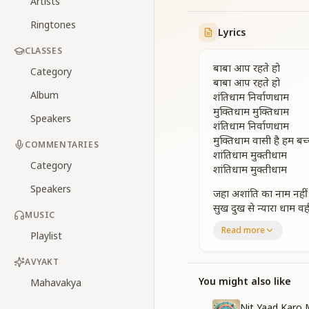
Artists
Ringtones
Lyrics
CLASSES
बाबा आप रहते हो
Category
बाबा आप रहते हो
Album
शंतिधाम निर्वाणधाम
मुक्तिधाम मुक्तिधाम
Speakers
शंतिधाम निर्वाणधाम
मुक्तिधाम वासी है हम बच
COMMENTARIES
शांतिधाम मुक्तीधाम
Category
शांतिधाम मुक्तीधाम
Speakers
जहा अशांति का नाम नहीं
सुख दुख से न्यारा धाम वह
MUSIC
उस बेहद घर के मालिक है
Read more
Playlist
जहा नहीं वाणी वही निर्व
मुक्तिधाम शांतिधाम
AVYAKT
मुक्तिधाम शांतिधाम
संकल्प विकल्प जहा नहीं
You might also like
Mahavakya
अखंड ज्योति महतत्व घर ह
Nit Yaad Karo 