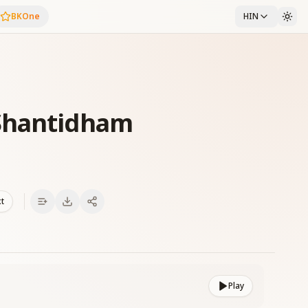
BKOne
HIN
Shantidham
xt
Play