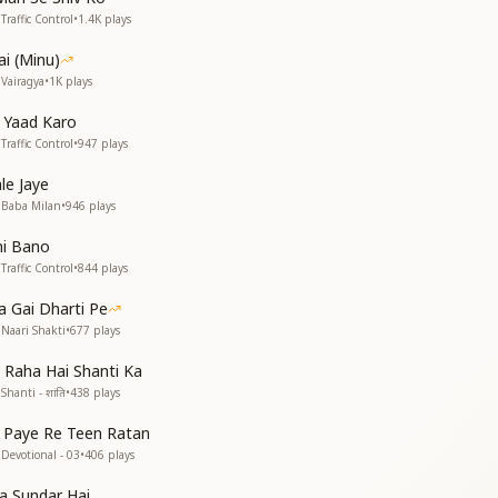
नहीं है
raffic Control
•
1.4K
plays
िश्राम
ai (Minu)
Vairagya
•
1K
plays
ं आई
b Yaad Karo
 जगाई
raffic Control
•
947
plays
मारा
ोई नाम
le Jaye
 Baba Milan
•
946
plays
ni Bano
raffic Control
•
844
plays
निज धाम
a Gai Dharti Pe
धाम
Naari Shakti
•
677
plays
ना प्यारा
ान
 Raha Hai Shanti Ka
hanti - शांति
•
438
plays
 Paye Re Teen Ratan
Devotional - 03
•
406
plays
a Sundar Hai