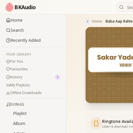
BKAudio
Home
Home
Search
Recently Added
YOUR LIBRARY
For You
Favourites
History
1
My Playlists
Offline Downloads
SONGS
Playlist
Ringtone Avail
Album
Listen & download ri