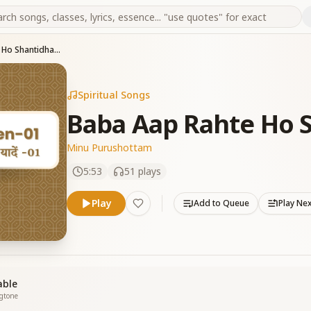
Baba Aap Rahte Ho Shantidham
Spiritual Songs
Baba Aap Rahte Ho 
Minu Purushottam
5:53
51
plays
Play
Add to Queue
Play Ne
able
ngtone