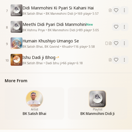
समय पर पहुंचना वो आगे बैठना
वो मुरली से ले प्रश्न फिर पुछ लेना
Didi Manmohini Ki Pyari Si Kahani Hai
7
के हर बात में तुम तो आगे रही
BK Satish Bhai • BK Manmohini Didi Ji
•
169
plays
•
5:57
यादों में मन के परदे पे तुम आ रही
Meethi Didi Pyari Didi Manmohini
New
यादों में मन के परदे पे तुम आ रही
8
BK Vishnu Priya • BK Manmohini Didi Ji
•
89
plays
•
5:05
दीदी साथ बाबा के मुस्का रही
यादों में मन के परदे पे तुम आ रही
Humain Khushiyo Umango Se
यादों में मन के परदे पे तुम आ रही
9
BK Satish Bhai, BK Govind • Khushi
•
116
plays
•
5:58
Ishu Dadi ji Bhog
10
BK Satish Bhai • Dadi Ishu ji
•
66
plays
•
6:18
More From
Artist
Playlist
BK Satish Bhai
BK Manmohini Didi Ji